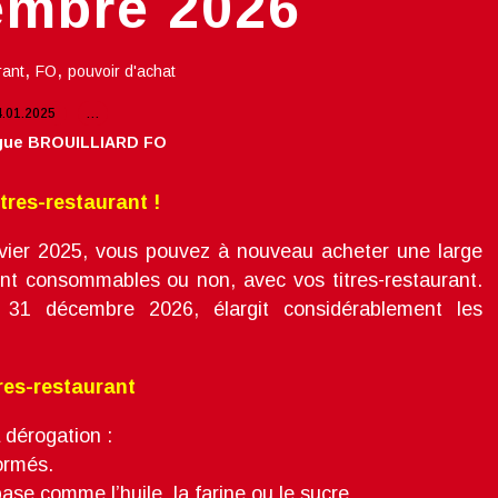
embre 2026
,
,
rant
FO
pouvoir d'achat
4.01.2025
…
igue BROUILLIARD FO
tres-restaurant !
anvier 2025, vous pouvez à nouveau acheter une large
nt consommables ou non, avec vos titres-restaurant.
u 31 décembre 2026, élargit considérablement les
res-restaurant
a dérogation :
sformés.
 base comme l’huile, la farine ou le sucre.