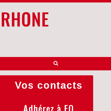
 RHONE
Vos contacts
Adhérez à FO