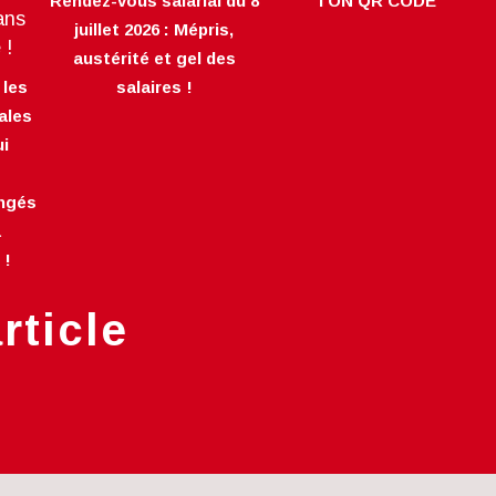
Rendez-vous salarial du 8
TON QR CODE
juillet 2026 : Mépris,
austérité et gel des
 les
salaires !
ales
ui
ongés
a
 !
rticle