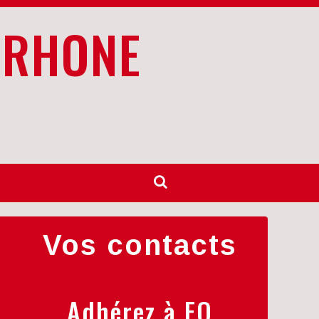
 RHONE
Vos contacts
Adhérez à FO