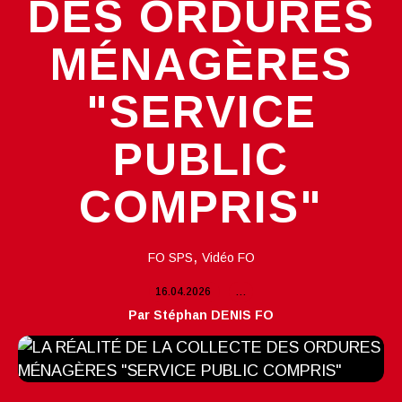
DES ORDURES
MÉNAGÈRES
"SERVICE
PUBLIC
COMPRIS"
,
FO SPS
Vidéo FO
16.04.2026
…
Par Stéphan DENIS FO