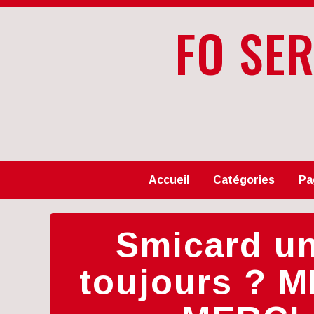
FO SE
Accueil
Catégories
Pa
Smicard un
toujours ? M