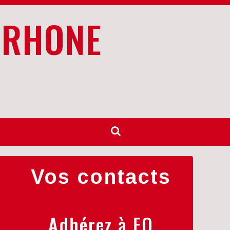
 RHONE
Vos contacts
Adhérez à FO