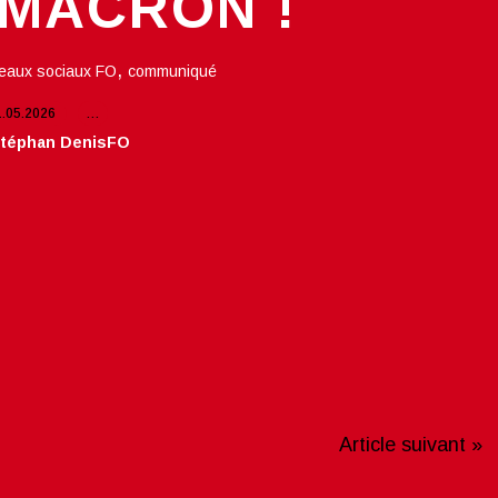
 MACRON !
,
eaux sociaux FO
communiqué
1.05.2026
…
Stéphan DenisFO
Article suivant »