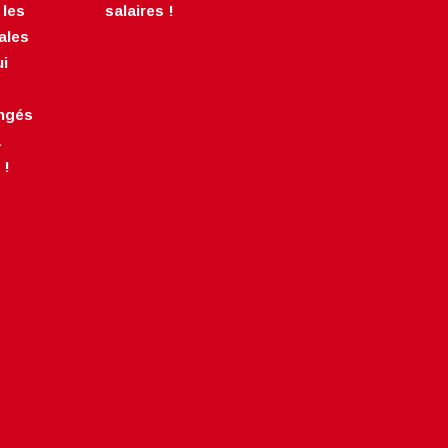
 les
salaires !
ales
ui
ongés
a
 !