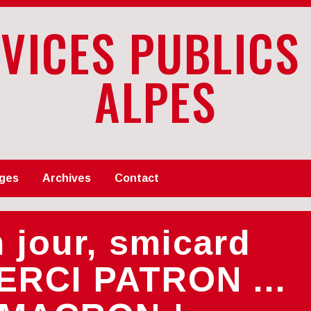
RVICES PUBLICS
ALPES
ges
Archives
Contact
 jour, smicard
ERCI PATRON ...