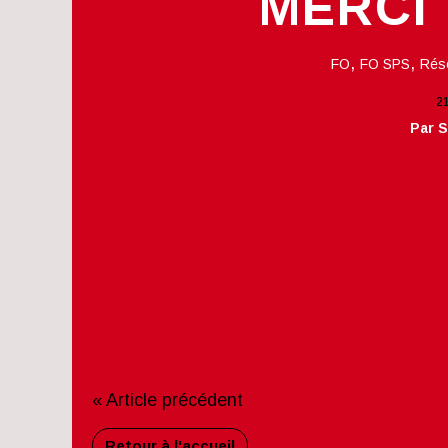
MERCI
,
,
FO
FO SPS
Rés
2
Par 
« Article précédent
Retour à l'accueil