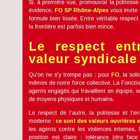
Si, à première vue, promouvoir la politesse
évidence,
FO SP Rhône-Alpes
vous invite 
formule bien lissée. Entre véritable respect
la frontière est parfois bien mince.
Le respect ent
valeur syndicale
Qu'on ne s'y trompe pas : pour
FO
, la sol
mêmes de notre force collective. La Fonctio
agents engagés qui travaillent en équipe,
de moyens physiques et humains.
Le respect de l’autre, la politesse et l
moderne :
ce sont des valeurs ouvrières e
les agents contre les violences internes, l
position est claire : tolérance zéro fac