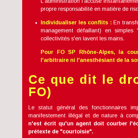
L’administration l’accuse instantaném
propre responsabilité en matière de ri
Individualiser les conflits :
En transfo
management défaillant) en simples 
collectivités s'en lavent les mains.
Pour FO SP Rhône-Alpes, la court
l'arbitraire ni l'anesthésiant de la s
Ce que dit le dr
FO)
Le statut général des fonctionnaires imp
manifestement illégal et de nature à com
n'est écrit qu'un agent doit courber l'é
prétexte de "courtoisie".