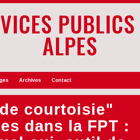
RVICES PUBLICS
ALPES
ges
Archives
Contact
 de courtoisie"
ues dans la FPT :