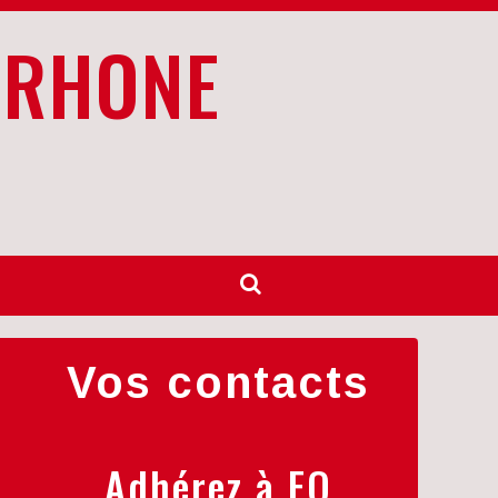
 RHONE
Vos contacts
Adhérez à FO