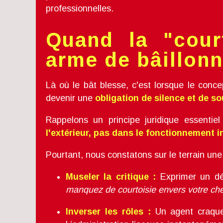
professionnelles.
Quand la "cour
arme de bâillon
Là où le bât blesse, c'est lorsque le conc
devenir une
obligation de silence et de s
Rappelons un principe juridique essentie
l'extérieur, pas dans le fonctionnement i
Pourtant, nous constatons sur le terrain une
Museler la critique :
Exprimer un dé
manquez de courtoisie envers votre che
Inverser les rôles :
Un agent craque 