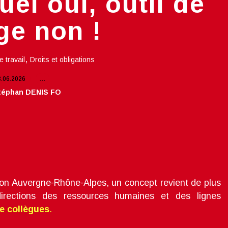
el oui, outil de
age non !
,
e travail
Droits et obligations
3.06.2026
…
téphan DENIS FO
égion Auvergne-Rhône-Alpes, un concept revient de plus
rections des ressources humaines et des lignes
re collègues
.