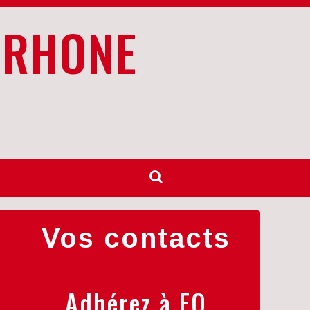
 RHONE
Vos contacts
Adhérez à FO