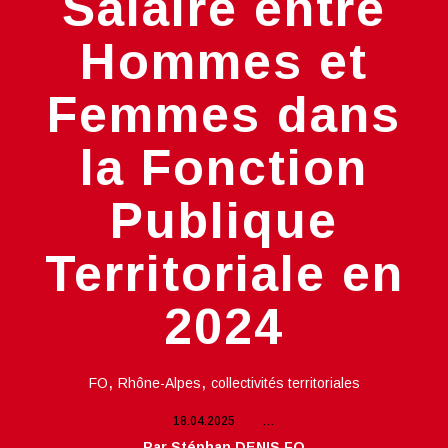
Salaire entre
Hommes et
Femmes dans
la Fonction
Publique
Territoriale en
2024
,
,
FO
Rhône-Alpes
collectivités territoriales
18.04.2025
…
Par Stéphan DENIS FO