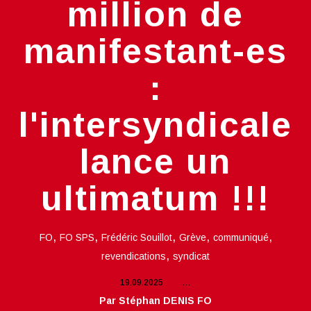
million de
manifestant-es
:
l'intersyndicale
lance un
ultimatum !!!
,
,
,
,
,
FO
FO SPS
Frédéric Souillot
Grève
communiqué
,
revendications
syndicat
19.09.2025
…
Par Stéphan DENIS FO