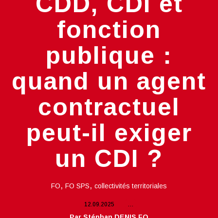
CDD, CDI et
fonction
publique :
quand un agent
contractuel
peut-il exiger
un CDI ?
,
,
FO
FO SPS
collectivités territoriales
12.09.2025
…
Par Stéphan DENIS FO